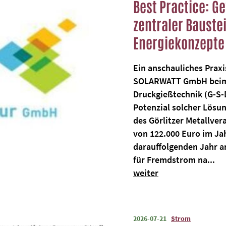
Best Practice: G
zentraler Bauste
Energiekonzepte
Ein anschauliches Praxi
SOLARWATT GmbH beim
Druckgießtechnik (G-S-
Potenzial solcher Lösu
des Görlitzer Metallver
von 122.000 Euro im Ja
darauffolgenden Jahr a
für Fremdstrom na...
weiter
2026-07-21
Strom