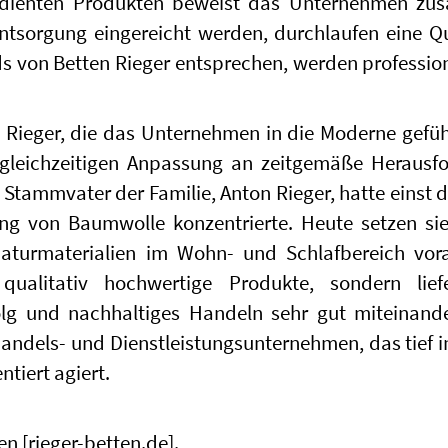
enten Produkten beweist das Unternehmen zusät
ntsorgung eingereicht werden, durchlaufen eine Qu
s von Betten Rieger entsprechen, werden profession
t Rieger, die das Unternehmen in die Moderne gefüh
 gleichzeitigen Anpassung an zeitgemäße Herausf
r Stammvater der Familie, Anton Rieger, hatte einst 
ung von Baumwolle konzentrierte. Heute setzen sie
turmaterialien im Wohn- und Schlafbereich voran
qualitativ hochwertige Produkte, sondern li
olg und nachhaltiges Handeln sehr gut miteinand
ndels- und Dienstleistungsunternehmen, das tief in
ntiert agiert.
nen
[rieger-betten.de]
.