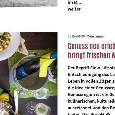
im M...
weiter
2025-04-30
Tourismus
Genuss neu erleb
bringt frischen 
Der Begriff Slow-Life s
Entschleunigung des L
Leben in vollen Zügen z
die Idee einer Genussre
Genussregion ist ein Ge
kulinarischen, kulturel
auszeichnet und den Bes
bietet. Das Projekt �...