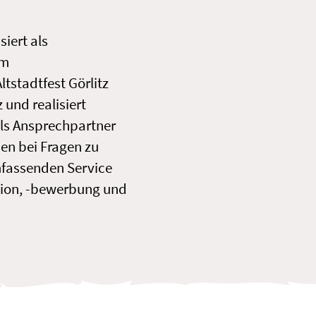
siert als
im
tstadtfest Görlitz
 und realisiert
als Ansprechpartner
nen bei Fragen zu
mfassenden Service
tion, -bewerbung und