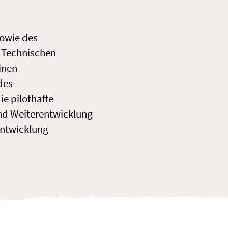
sowie des
r Technischen
inen
des
e pilothafte
nd Weiterentwicklung
entwicklung