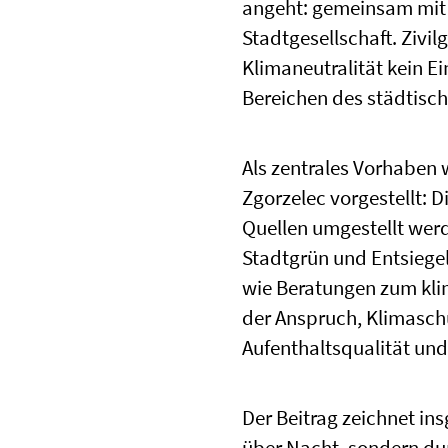
angeht: gemeinsam mit 
Stadtgesellschaft. Zivi
Klimaneutralität kein Ei
Bereichen des städtisc
Als zentrales Vorhaben
Zgorzelec vorgestellt: 
Quellen umgestellt wer
Stadtgrün und Entsiege
wie Beratungen zum kli
der Anspruch, Klimaschu
Aufenthaltsqualität und
Der Beitrag zeichnet ins
über Nacht, sondern dur