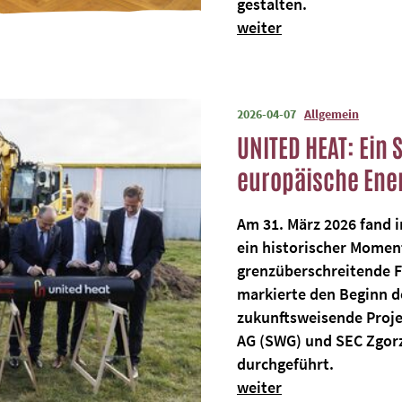
gestalten.
weiter
2026-04-07
Allgemein
UNITED HEAT: Ein 
europäische Ene
Am 31. März 2026 fand i
ein historischer Moment
grenzüberschreitende
markierte den Beginn d
zukunftsweisende Proje
AG (SWG) und SEC Zgorz
durchgeführt.
weiter