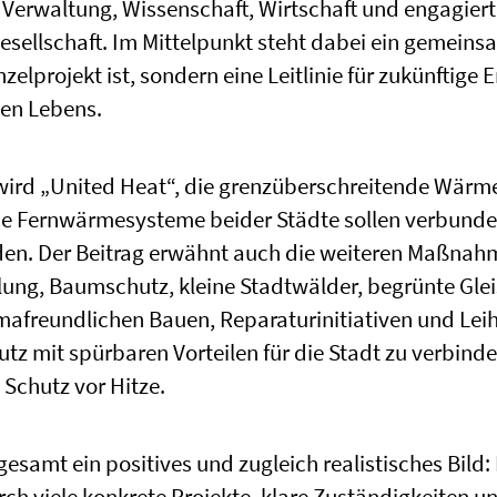
Verwaltung, Wissenschaft, Wirtschaft und engagiert
lgesellschaft. Im Mittelpunkt steht dabei ein gemein
nzelprojekt ist, sondern eine Leitlinie für zukünftige
hen Lebens.
 wird „United Heat“, die grenzüberschreitende Wär
Die Fernwärmesysteme beider Städte sollen verbunde
den. Der Beitrag erwähnt auch die weiteren Maßnah
lung, Baumschutz, kleine Stadtwälder, begrünte Gle
mafreundlichen Bauen, Reparaturinitiativen und Lei
tz mit spürbaren Vorteilen für die Stadt zu verbind
 Schutz vor Hitze.
gesamt ein positives und zugleich realistisches Bild:
ch viele konkrete Projekte, klare Zuständigkeiten u